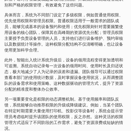
别和严格的权限管理，有效避免了这些问题。
具体而言，系统为不同部门设定了多级权限，例如普通使用权限、
优先使用权限和管理员权限。普通权限适用于一般需求的团队成
员，能够完成基本的设备预约和使用；优先权限则针对需要频繁使
用设备的核心团队，保障其在高峰期的资源优先分配；管理员权限
主要授予负责设备管理的人员，支持他们进行设备维护、预约审核
以及数据统计等操作。这种权限分配结构不仅清晰明确，也让设备
使用更加科学合理。
此外，智能出入统计系统升级后，设备的领用流程变得更加透明和
可追溯。系统自动记录每一次设备的领用时间、使用时长及归还状
态，极大地减少了人为记录的误差和遗漏。团队领导可以通过权限
查看本部门的使用统计数据，及时掌握设备使用状况，从而调整团
队的设备需求和使用策略。这种数据驱动的管理方式，提升了资源
分配的精准度和整体办公效率。
另一项重要变化是权限的动态调整机制。基于使用频率和团队反
馈，系统能够自动推荐权限的升级或降级建议。例如，当某个团队
在特定时期需要大量使用打印机、投影仪等设备时，系统会提示管
理员考虑临时提升该团队的使用权限，反之亦然。这种灵活的权限
管理方式适应了不同阶段的工作需求，避免了资源浪费或短缺的情
况。