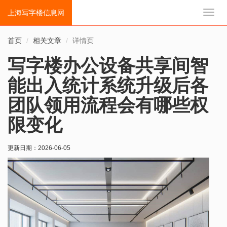
上海写字楼信息网
切
换
导
首页
相关文章
详情页
航
写字楼办公设备共享间智
能出入统计系统升级后各
团队领用流程会有哪些权
限变化
更新日期：
2026-06-05